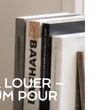
À LOUER –
UM POUR