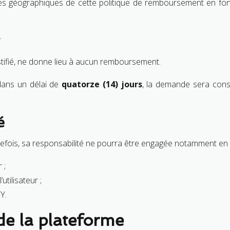
nes géographiques de cette politique de remboursement en fo
 justifié, ne donne lieu à aucun remboursement.
 dans un délai de
quatorze (14) jours
, la demande sera con
é
tefois, sa responsabilité ne pourra être engagée notamment en 
 ;
tilisateur ;
Y.
de la plateforme