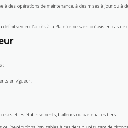
 liée à des opérations de maintenance, à des mises à jour ou à
définitivement l’accès à la Plateforme sans préavis en cas de
teur
 ;
ents en vigueur ;
teurs et les établissements, bailleurs ou partenaires tiers.
ds ou inexécutions imputables à ces tiers ou résultant de circon