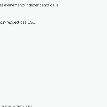
 des événements indépendants de la
 non-respect des CGU.
stances extérieures.