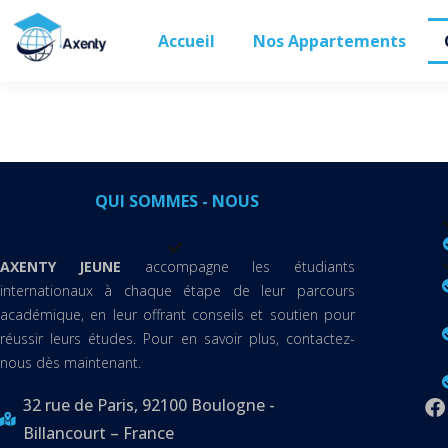
Accueil
Nos Appartements
QUI SOMMES - NOUS
AXENTY JEUNE
accompagne les étudiants
internationaux à chaque étape de leur parcours
académique, en leur offrant conseils et soutien pour
réussir leurs études. Pour en savoir plus, contactez-
nous dès maintenant.
32 rue de Paris, 92100 Boulogne -
Billancourt – France