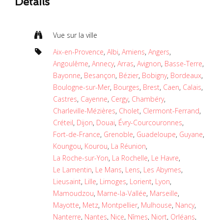
Détails
Vue sur la ville
Aix-en-Provence
,
Albi
,
Amiens
,
Angers
,
Angoulême
,
Annecy
,
Arras
,
Avignon
,
Basse-Terre
,
Bayonne
,
Besançon
,
Bézier
,
Bobigny
,
Bordeaux
,
Boulogne-sur-Mer
,
Bourges
,
Brest
,
Caen
,
Calais
,
Castres
,
Cayenne
,
Cergy
,
Chambéry
,
Charleville-Mézières
,
Cholet
,
Clermont-Ferrand
,
Créteil
,
Dijon
,
Douai
,
Évry-Courcouronnes
,
Fort-de-France
,
Grenoble
,
Guadeloupe
,
Guyane
,
Koungou
,
Kourou
,
La Réunion
,
La Roche-sur-Yon
,
La Rochelle
,
Le Havre
,
Le Lamentin
,
Le Mans
,
Lens
,
Les Abymes
,
Lieusaint
,
Lille
,
Limoges
,
Lorient
,
Lyon
,
Mamoudzou
,
Marne-la-Vallée
,
Marseille
,
Mayotte
,
Metz
,
Montpellier
,
Mulhouse
,
Nancy
,
Nanterre
,
Nantes
,
Nice
,
Nîmes
,
Niort
,
Orléans
,