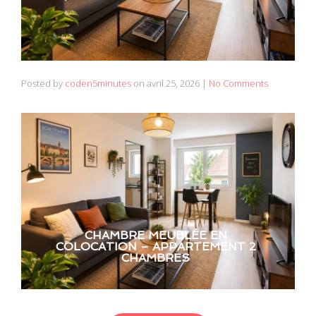
Posted by
coden5minutes
on
avril 25, 2026
|
No Comments
CHAMBRE MEUBLÉE EN
COLOCATION – APPARTEMENT 2
CHAMBRES