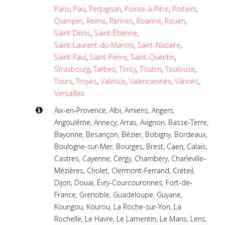
Paris
,
Pau
,
Perpignan
,
Pointe-à-Pitre
,
Poitiers
,
Quimper
,
Reims
,
Rennes
,
Roanne
,
Rouen
,
Saint-Denis
,
Saint-Étienne
,
Saint-Laurent-du-Maroni
,
Saint-Nazaire
,
Saint-Paul
,
Saint-Pierre
,
Saint-Quentin
,
Strasbourg
,
Tarbes
,
Torcy
,
Toulon
,
Toulouse
,
Tours
,
Troyes
,
Valence
,
Valenciennes
,
Vannes
,
Versailles
Aix-en-Provence
,
Albi
,
Amiens
,
Angers
,
Angoulême
,
Annecy
,
Arras
,
Avignon
,
Basse-Terre
,
Bayonne
,
Besançon
,
Bézier
,
Bobigny
,
Bordeaux
,
Boulogne-sur-Mer
,
Bourges
,
Brest
,
Caen
,
Calais
,
Castres
,
Cayenne
,
Cergy
,
Chambéry
,
Charleville-
Mézières
,
Cholet
,
Clermont-Ferrand
,
Créteil
,
Dijon
,
Douai
,
Évry-Courcouronnes
,
Fort-de-
France
,
Grenoble
,
Guadeloupe
,
Guyane
,
Koungou
,
Kourou
,
La Roche-sur-Yon
,
La
Rochelle
,
Le Havre
,
Le Lamentin
,
Le Mans
,
Lens
,