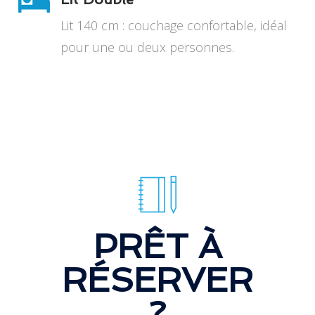
Lit 140 cm : couchage confortable, idéal
pour une ou deux personnes.
PRÊT À
RÉSERVER
?