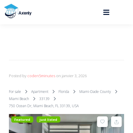
Posted by
coden5minutes
on
janvier 3, 2026
For sale
Apartment
Florida
Miami-Dade County
Miami Beach
33139
750 Ocean Dr, Miami Beach, FL 33139, USA
Featured
just listed