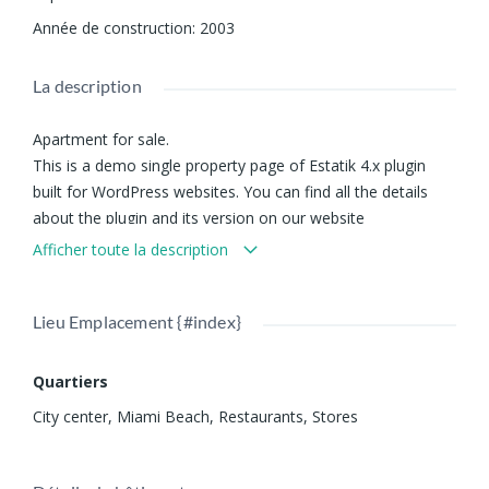
Année de construction
:
2003
La description
Apartment for sale.
This is a demo single property page of Estatik 4.x plugin
built for WordPress websites. You can find all the details
about the plugin and its version on our website
www.estatik.net.
Afficher toute la description
The best luxurious apartment for buy in Miami Beach and
on Ocean Drive! Do not miss this deal. Please call us to get
Lieu Emplacement {#index}
more details and book an appointment with your agent.
Quartiers
City center
,
Miami Beach
,
Restaurants
,
Stores