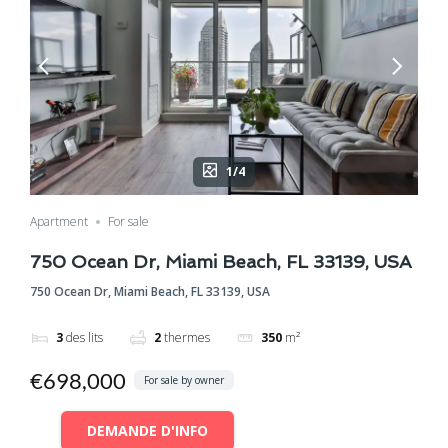
1/4
Apartment
For sale
750 Ocean Dr, Miami Beach, FL 33139, USA
750 Ocean Dr, Miami Beach, FL 33139, USA
3
des lits
2
thermes
350
m²
€698,000
For sale by owner
DEMANDE D'INFO