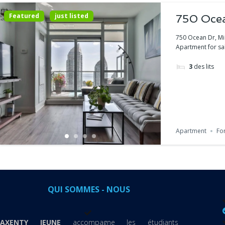
Featured
just listed
750 Ocea
750 Ocean Dr, Mi
Apartment for sal
3
des lits
Apartment
For
QUI SOMMES - NOUS
AXENTY JEUNE
accompagne les étudiants