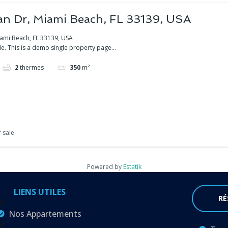
n Dr, Miami Beach, FL 33139, USA
ami Beach, FL 33139, USA
e. This is a demo single property page...
2
thermes
350
m²
 sale
Powered by
Estatik
LIENS UTILES
RÉ
Nos Appartements