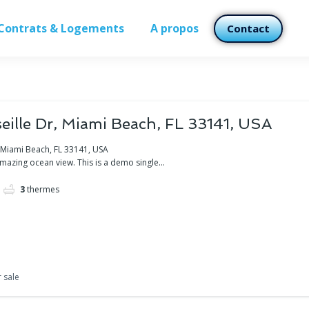
Contrats & Logements
A propos
Contact
eille Dr, Miami Beach, FL 33141, USA
, Miami Beach, FL 33141, USA
azing ocean view. This is a demo single...
3
thermes
 sale