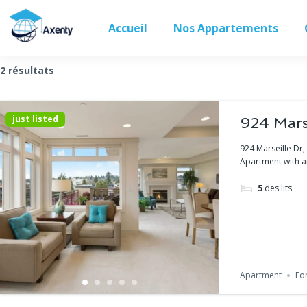
Accueil
Nos Appartements
2 résultats
just listed
924 Mars
924 Marseille Dr
Apartment with am
5
des lits
Apartment
For