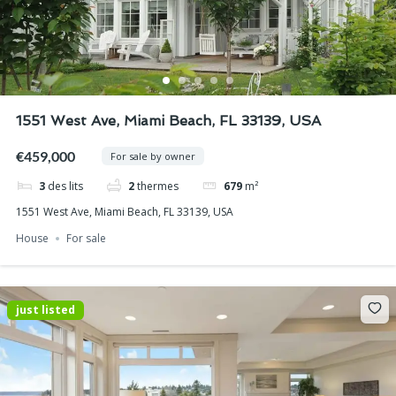
1551 West Ave, Miami Beach, FL 33139, USA
€459,000
For sale by owner
3
des lits
2
thermes
679
m²
1551 West Ave, Miami Beach, FL 33139, USA
House
For sale
just listed