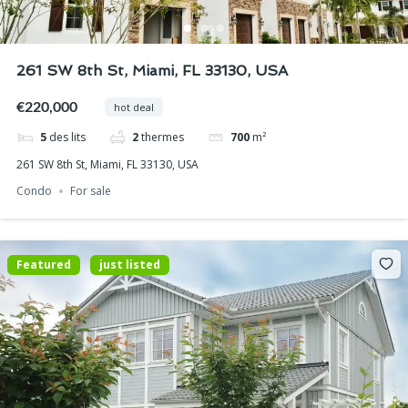
261 SW 8th St, Miami, FL 33130, USA
€220,000
hot deal
5
des lits
2
thermes
700
m²
261 SW 8th St, Miami, FL 33130, USA
Condo
For sale
Featured
just listed