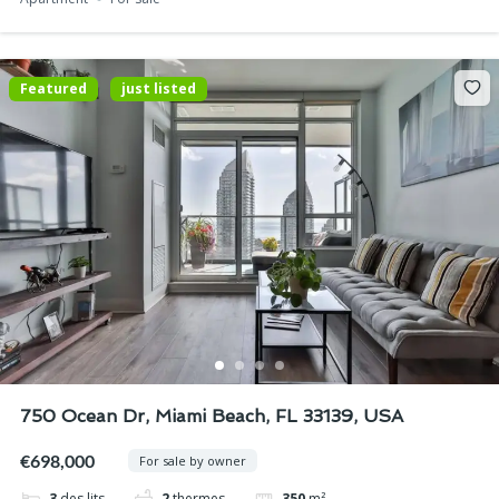
Featured
just listed
750 Ocean Dr, Miami Beach, FL 33139, USA
€698,000
For sale by owner
3
des lits
2
thermes
350
m²