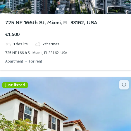
725 NE 166th St, Miami, FL 33162, USA
€1,500
3
des lits
2
thermes
725 NE 166th St, Miami, FL 33162, USA
Apartment
For rent
just listed