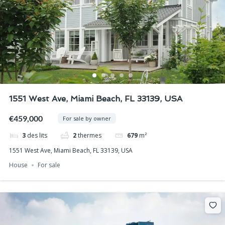
1551 West Ave, Miami Beach, FL 33139, USA
€459,000
For sale by owner
3
des lits
2
thermes
679
m²
1551 West Ave, Miami Beach, FL 33139, USA
House
For sale