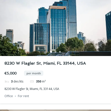
8230 W Flagler St, Miami, FL 33144, USA
€5,000
per month
3
des lits
350
m²
8230 W Flagler St, Miami, FL 33144, USA
Office
For rent