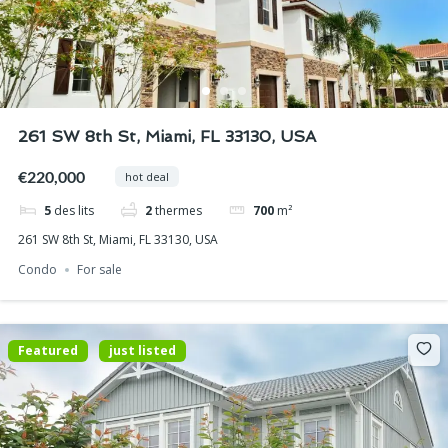
261 SW 8th St, Miami, FL 33130, USA
€220,000
hot deal
5
des lits
2
thermes
700
m²
261 SW 8th St, Miami, FL 33130, USA
Condo
For sale
Featured
just listed