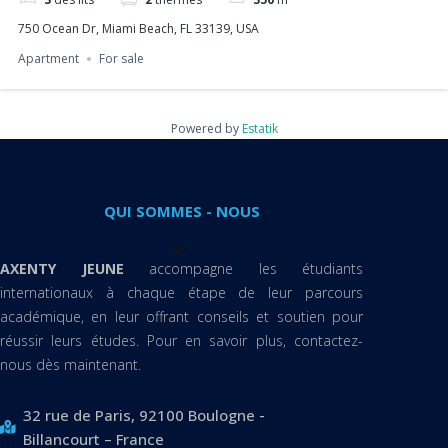
750 Ocean Dr, Miami Beach, FL 33139, USA
Apartment
For sale
Powered by
Estatik
QUI SOMMES - NOUS
AXENTY JEUNE
accompagne les étudiants
internationaux à chaque étape de leur parcours
académique, en leur offrant conseils et soutien pour
réussir leurs études. Pour en savoir plus, contactez-
nous dès maintenant.
32 rue de Paris, 92100 Boulogne -
Billancourt – France