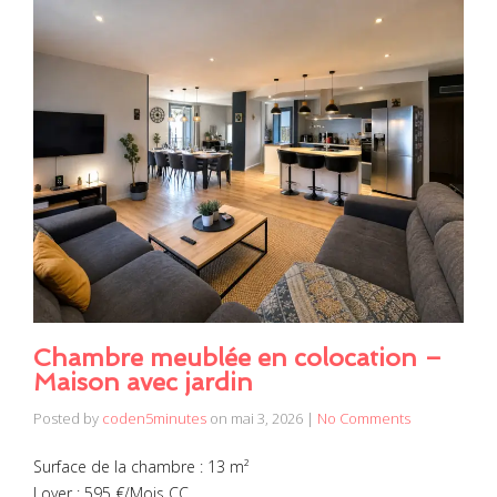
Chambre meublée en colocation –
Maison avec jardin
Posted by
coden5minutes
on
mai 3, 2026
|
No Comments
Surface de la chambre : 13 m²
Loyer : 595 €/Mois CC