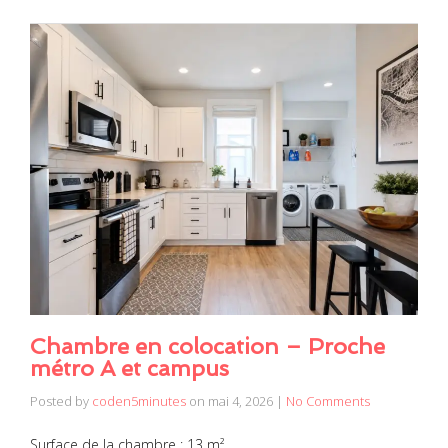
Chambre en colocation – Proche
métro A et campus
Posted by
coden5minutes
on
mai 4, 2026
|
No Comments
Surface de la chambre : 13 m²