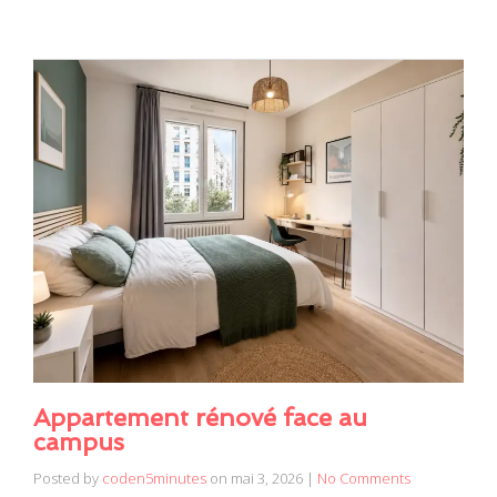
Appartement rénové face au
campus
Posted by
coden5minutes
on
mai 3, 2026
|
No Comments