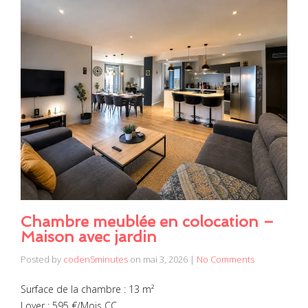
Chambre meublée en colocation –
Maison avec jardin
Posted by
coden5minutes
on
mai 3, 2026
|
No Comments
Surface de la chambre : 13 m²
Loyer : 595 €/Mois CC