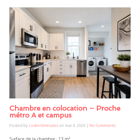
Chambre en colocation – Proche
métro A et campus
Posted by
coden5minutes
on
mai 4, 2026
|
No Comments
Surface de la chambre : 13 m²