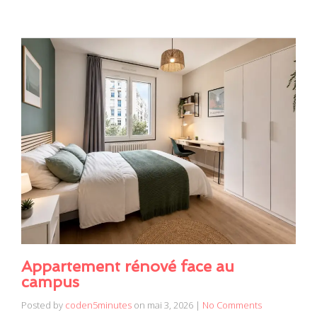
Appartement rénové face au
campus
Posted by
coden5minutes
on
mai 3, 2026
|
No Comments