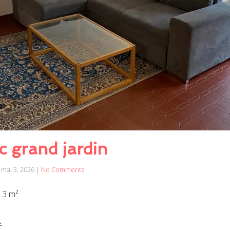
c grand jardin
mai 3, 2026
|
No Comments
13 m²
€