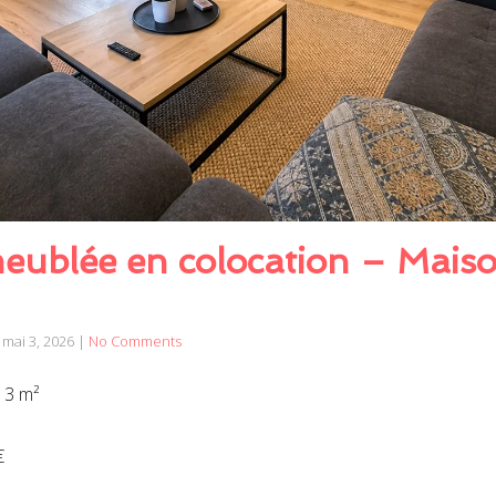
ublée en colocation – Maiso
mai 3, 2026
|
No Comments
13 m²
€