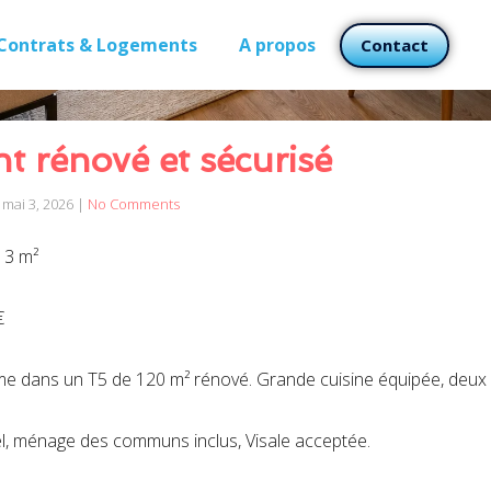
Contrats & Logements
A propos
Contact
 rénové et sécurisé
mai 3, 2026
|
No Comments
13 m²
€
e dans un T5 de 120 m² rénové. Grande cuisine équipée, deux s
duel, ménage des communs inclus, Visale acceptée.