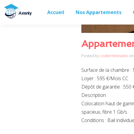
Accueil
Nos Appartements
Appartement
Posted by
coden5minutes
on
Surface de la chambre : 
Loyer : 595 €/Mois CC
Dépôt de garantie : 550 
Description :
Colocation haut de gamm
spacieux, fibre 1 Gb/s.
Conditions : Bail indivi