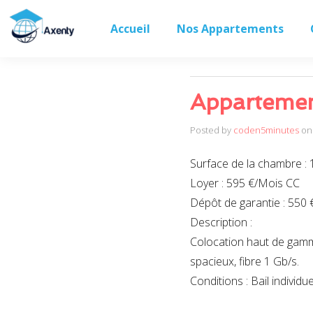
spacieux, fibre 1 Gb/s.
Accueil
Nos Appartements
Conditions : Bail indivi
Appartement
Posted by
coden5minutes
on
Surface de la chambre : 
Loyer : 595 €/Mois CC
Dépôt de garantie : 550 
Description :
Colocation haut de gamm
spacieux, fibre 1 Gb/s.
Conditions : Bail indivi