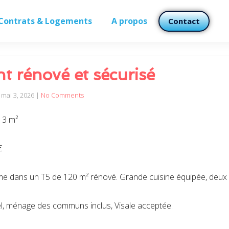
Contrats & Logements
A propos
Contact
duel, ménage des communs inclus, Visale acceptée.
 rénové et sécurisé
mai 3, 2026
|
No Comments
13 m²
€
e dans un T5 de 120 m² rénové. Grande cuisine équipée, deux s
duel, ménage des communs inclus, Visale acceptée.