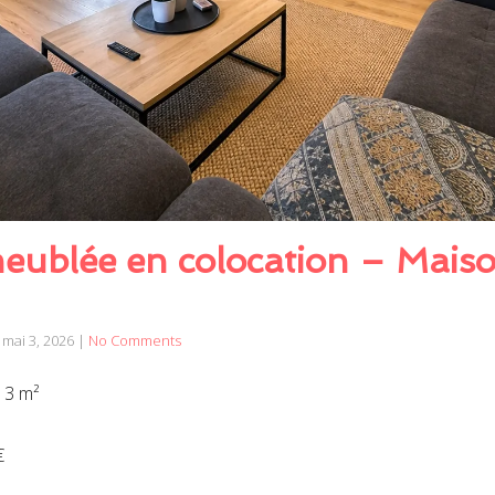
ublée en colocation – Maiso
mai 3, 2026
|
No Comments
13 m²
€