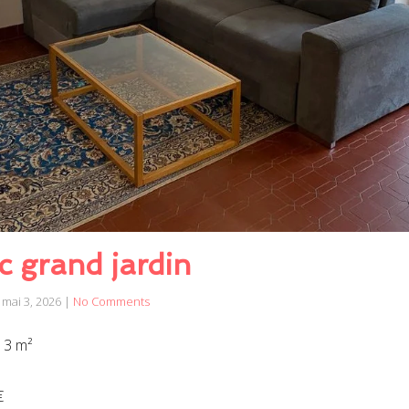
c grand jardin
mai 3, 2026
|
No Comments
13 m²
€