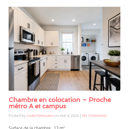
Chambre en colocation – Proche
métro A et campus
Posted by
coden5minutes
on
mai 4, 2026
|
No Comments
Surface de la chambre : 13 m²