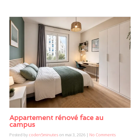
Appartement rénové face au
campus
Posted by
coden5minutes
on
mai 3, 2026
|
No Comments