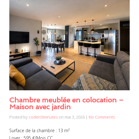
Chambre meublée en colocation –
Maison avec jardin
Posted by
coden5minutes
on
mai 3, 2026
|
No Comments
Surface de la chambre : 13 m²
Loyer : 595 €/Mois CC