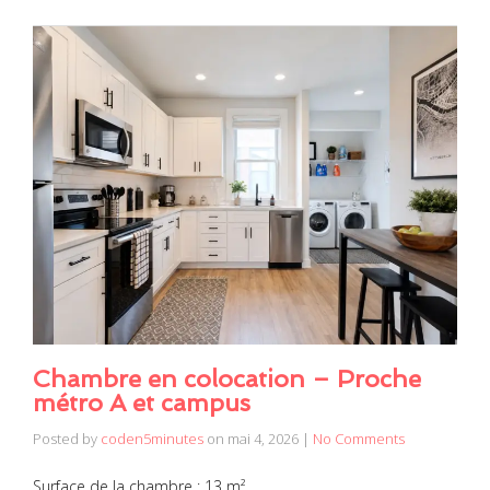
Chambre en colocation – Proche
métro A et campus
Posted by
coden5minutes
on
mai 4, 2026
|
No Comments
Surface de la chambre : 13 m²