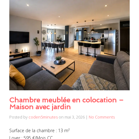
Chambre meublée en colocation –
Maison avec jardin
Posted by
coden5minutes
on
mai 3, 2026
|
No Comments
Surface de la chambre : 13 m²
Loyer : 595 €/Mois CC