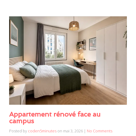
Appartement rénové face au
campus
Posted by
coden5minutes
on
mai 3, 2026
|
No Comments