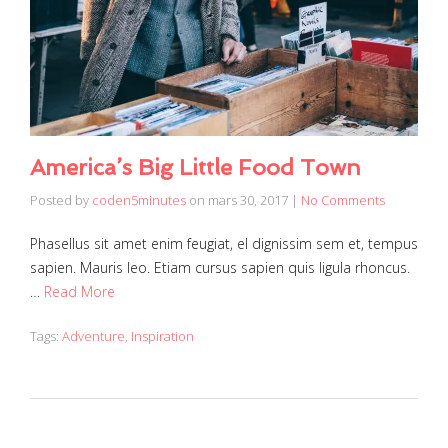
America’s Big Little Food Town
Posted by
coden5minutes
on
mars 30, 2017
|
No Comments
Phasellus sit amet enim feugiat, el dignissim sem et, tempus
sapien. Mauris leo. Etiam cursus sapien quis ligula rhoncus.
…
Read More
Tags:
Adventure
,
Inspiration