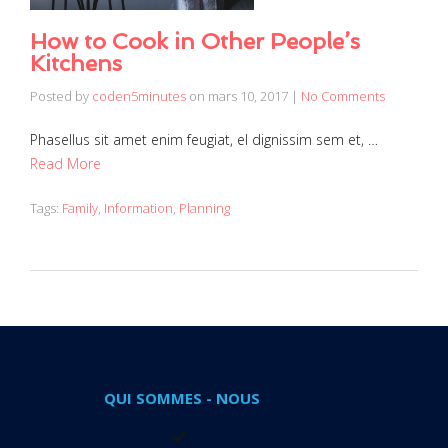
How to Cook in Other People’s
Kitchens
Posted by
coden5minutes
on
mars 10, 2017
|
No Comments
Phasellus sit amet enim feugiat, el dignissim sem et, …
Read More
Tags:
Family
,
Information
,
Planning
QUI SOMMES - NOUS