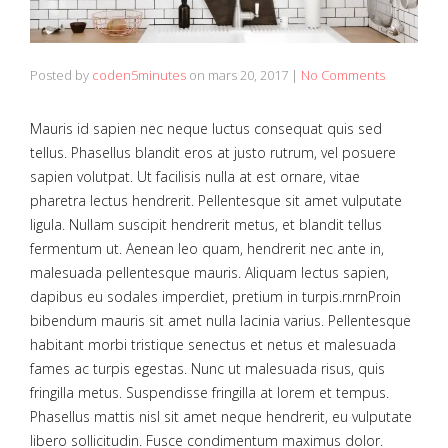
Posted by
coden5minutes
on
mars 20, 2017
|
No Comments
Mauris id sapien nec neque luctus consequat quis sed
tellus. Phasellus blandit eros at justo rutrum, vel posuere
sapien volutpat. Ut facilisis nulla at est ornare, vitae
pharetra lectus hendrerit. Pellentesque sit amet vulputate
ligula. Nullam suscipit hendrerit metus, et blandit tellus
fermentum ut. Aenean leo quam, hendrerit nec ante in,
malesuada pellentesque mauris. Aliquam lectus sapien,
dapibus eu sodales imperdiet, pretium in turpis.rnrnProin
bibendum mauris sit amet nulla lacinia varius. Pellentesque
habitant morbi tristique senectus et netus et malesuada
fames ac turpis egestas. Nunc ut malesuada risus, quis
fringilla metus. Suspendisse fringilla at lorem et tempus.
Phasellus mattis nisl sit amet neque hendrerit, eu vulputate
libero sollicitudin. Fusce condimentum maximus dolor.