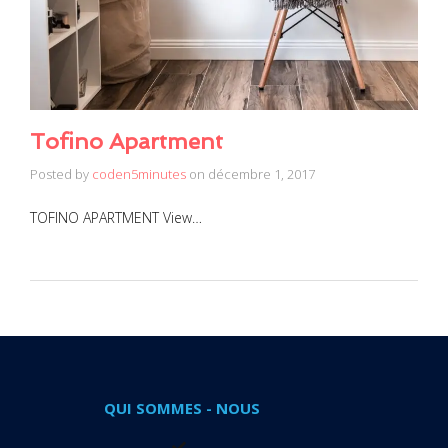
Tofino Apartment
Posted by
coden5minutes
on
décembre 1, 2017
TOFINO APARTMENT View…
QUI SOMMES - NOUS