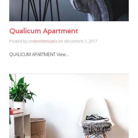
Qualicum Apartment
Posted by
coden5minutes
on
décembre 1, 2017
QUALICUM APARTMENT View…