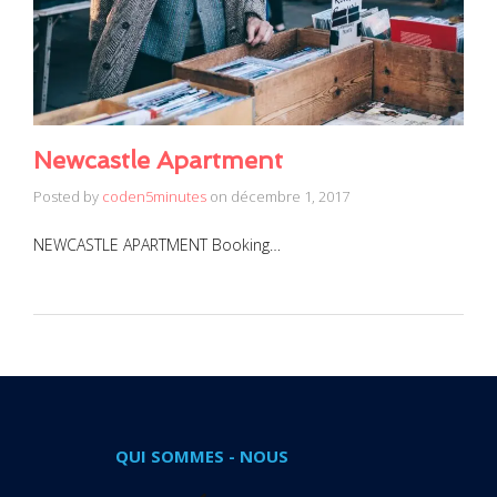
Newcastle Apartment
Posted by
coden5minutes
on
décembre 1, 2017
NEWCASTLE APARTMENT Booking…
QUI SOMMES - NOUS