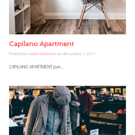
Capilano Apartment
Posted by
coden5minutes
on
décembre 1, 2017
CAPILANO APARTMENT Join…