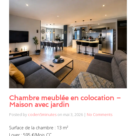
Chambre meublée en colocation –
Maison avec jardin
Posted by
coden5minutes
on
mai 3, 2026
|
No Comments
Surface de la chambre : 13 m²
Loyer : 595 €/Mois CC