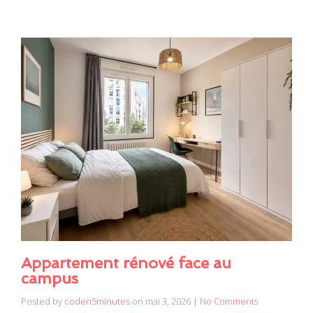
Appartement rénové face au
campus
Posted by
coden5minutes
on
mai 3, 2026
|
No Comments