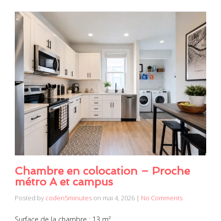
Chambre en colocation – Proche
métro A et campus
Posted by
coden5minutes
on
mai 4, 2026
|
No Comments
Surface de la chambre : 13 m²